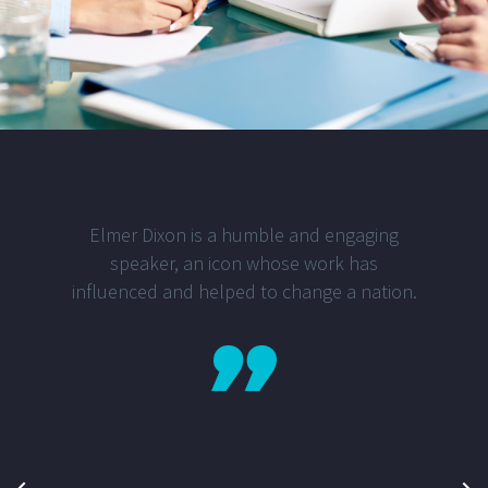
Elmer Dixon is a humble and engaging
speaker, an icon whose work has
influenced and helped to change a nation.